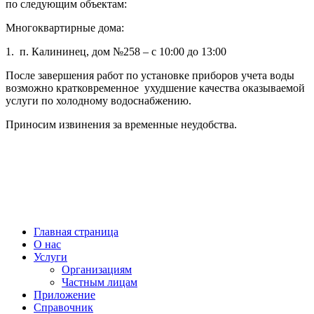
по следующим объектам:
Многоквартирные дома:
1.
п. Калининец, дом №258 – с 10:00 до 13:00
После завершения работ по установке приборов учета воды
возможно кратковременное
ухудшение качества оказываемой
услуги по холодному водоснабжению.
Приносим извинения за временные неудобства.
МУП “ВОДОКАНАЛ Наро-Фоминского ГОРОДСКОГО ОКРУГА” © 2021
Диспетчерская служба
+7(496)343-66-89
г. Наро-Фоминск,
ул. Московская, д.11
Главная страница
О нас
Услуги
Организациям
Частным лицам
Приложение
Справочник