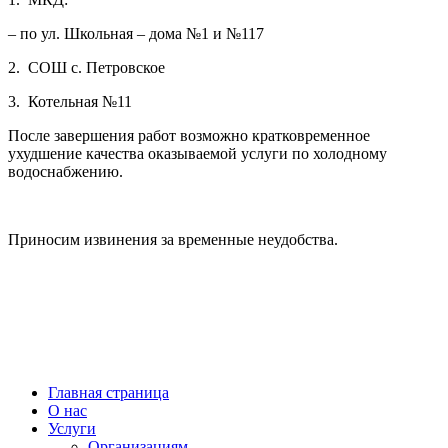
– по ул. Школьная – дома №1 и №117
2.
СОШ с. Петровское
3.
Котельная №11
После завершения работ возможно кратковременное
ухудшение качества оказываемой услуги по холодному
водоснабжению.
Приносим извинения за временные неудобства.
МУП “ВОДОКАНАЛ Наро-Фоминского ГОРОДСКОГО ОКРУГА” © 2021
Диспетчерская служба
+7(496)343-66-89
г. Наро-Фоминск,
ул. Московская, д.11
Главная страница
О нас
Услуги
Организациям