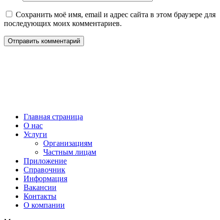
Сохранить моё имя, email и адрес сайта в этом браузере для
последующих моих комментариев.
МУП “ВОДОКАНАЛ Наро-Фоминского ГОРОДСКОГО ОКРУГА” © 2021
Диспетчерская служба
+7(496)343-66-89
г. Наро-Фоминск,
ул. Московская, д.11
Главная страница
О нас
Услуги
Организациям
Частным лицам
Приложение
Справочник
Информация
Вакансии
Контакты
О компании