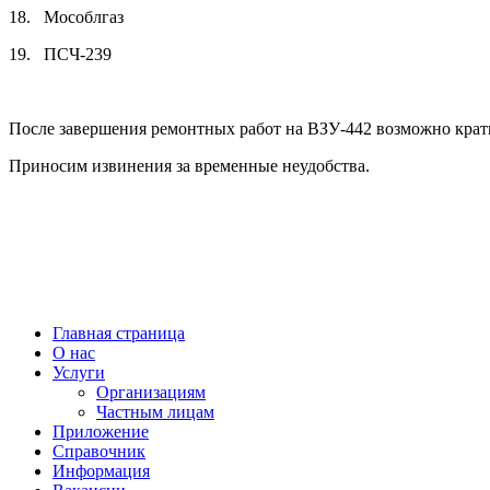
18.
Мособлгаз
19.
ПСЧ-239
После завершения ремонтных работ на ВЗУ-442 возможно кра
Приносим извинения за временные неудобства.
МУП “ВОДОКАНАЛ Наро-Фоминского ГОРОДСКОГО ОКРУГА” © 2021
Диспетчерская служба
+7(496)343-66-89
г. Наро-Фоминск,
ул. Московская, д.11
Главная страница
О нас
Услуги
Организациям
Частным лицам
Приложение
Справочник
Информация