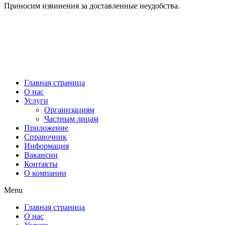
Приносим извинения за доставленные неудобства.
МУП “ВОДОКАНАЛ Наро-Фоминского ГОРОДСКОГО ОКРУГА” © 2021
Диспетчерская служба
+7(496)343-66-89
г. Наро-Фоминск,
ул. Московская, д.11
Главная страница
О нас
Услуги
Организациям
Частным лицам
Приложение
Справочник
Информация
Вакансии
Контакты
О компании
Menu
Главная страница
О нас