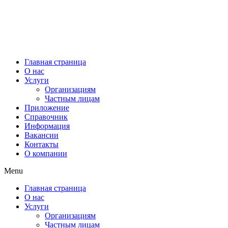
МУП “ВОДОКАНАЛ Наро-Фоминского ГОРОДСКОГО ОКРУГА” © 2021
Диспетчерская служба
+7(496)343-66-89
г. Наро-Фоминск,
ул. Московская, д.11
Главная страница
О нас
Услуги
Организациям
Частным лицам
Приложение
Справочник
Информация
Вакансии
Контакты
О компании
Menu
Главная страница
О нас
Услуги
Организациям
Частным лицам