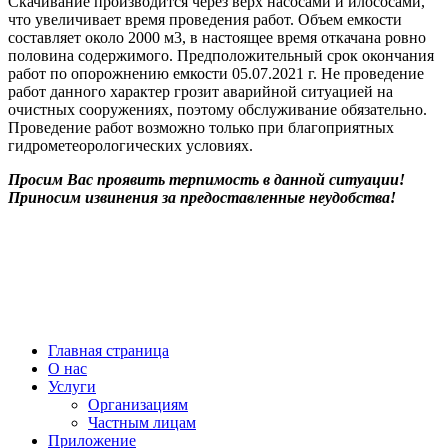
Скачивание производится через верх насосами и илососами,
что увеличивает время проведения работ. Объем емкости
составляет около 2000 м3, в настоящее время откачана ровно
половина содержимого. Предположительный срок окончания
работ по опорожнению емкости 05.07.2021 г. Не проведение
работ данного характер грозит аварийной ситуацией на
очистных сооружениях, поэтому обслуживание обязательно.
Проведение работ возможно только при благоприятных
гидрометеорологических условиях.
Просим Вас проявить терпимость в данной ситуации!
Приносим извинения за предоставленные неудобства!
МУП “ВОДОКАНАЛ Наро-Фоминского ГОРОДСКОГО ОКРУГА” © 2021
Диспетчерская служба
+7(496)343-66-89
г. Наро-Фоминск,
ул. Московская, д.11
Главная страница
О нас
Услуги
Организациям
Частным лицам
Приложение