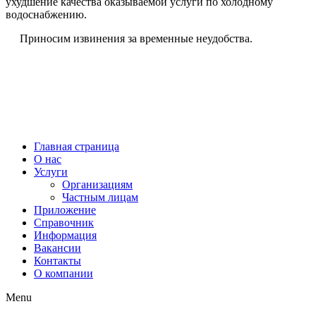
ухудшение качества оказываемой услуги по холодному
водоснабжению.
Приносим извинения за временные неудобства.
МУП “ВОДОКАНАЛ Наро-Фоминского ГОРОДСКОГО ОКРУГА” © 2021
Диспетчерская служба
+7(496)343-66-89
г. Наро-Фоминск,
ул. Московская, д.11
Главная страница
О нас
Услуги
Организациям
Частным лицам
Приложение
Справочник
Информация
Вакансии
Контакты
О компании
Menu