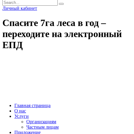
Личный кабинет
Спасите 7га леса в год –
переходите на электронный
ЕПД
МУП “ВОДОКАНАЛ Наро-Фоминского ГОРОДСКОГО ОКРУГА” © 2021
Диспетчерская служба
+7(496)343-66-89
г. Наро-Фоминск,
ул. Московская, д.11
Главная страница
О нас
Услуги
Организациям
Частным лицам
Приложение