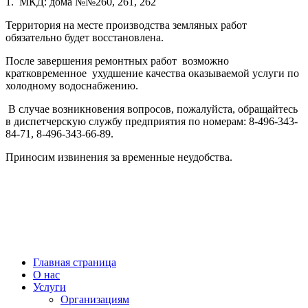
1.
МКД: дома №№260, 261, 262
Территория на месте производства земляных работ
обязательно будет восстановлена.
После завершения ремонтных работ
возможно
кратковременное
ухудшение качества оказываемой услуги по
холодному водоснабжению.
В случае возникновения вопросов, пожалуйста, обращайтесь
в диспетчерскую службу предприятия по номерам: 8-496-343-
84-71, 8-496-343-66-89.
Приносим извинения за временные неудобства.
МУП “ВОДОКАНАЛ Наро-Фоминского ГОРОДСКОГО ОКРУГА” © 2021
Диспетчерская служба
+7(496)343-66-89
г. Наро-Фоминск,
ул. Московская, д.11
Главная страница
О нас
Услуги
Организациям