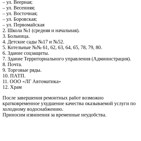
– ул. Веерная;
– ул. Весенняя;
– ул. Восточная;
– ул. Боровская;
– ул. Первомайская
2. Школа №1 (средняя и начальная).
3. Больница.
4. Детские сады №17 и №52.
5. Котельные №№ 61, 62, 63, 64, 65, 78, 79, 80.
6. Здание соцзащиты.
7. Здание Территориального управления (Администрация).
8. Почта.
9. Торговые ряды.
10. ПАТП.
11. ООО «ЛГ Автоматика»
12. Храм
После завершения ремонтных работ возможно
кратковременное ухудшение качества оказываемой услуги по
холодному водоснабжению.
Приносим извинения за временные неудобства.
МУП “ВОДОКАНАЛ Наро-Фоминского ГОРОДСКОГО ОКРУГА” © 2021
Диспетчерская служба