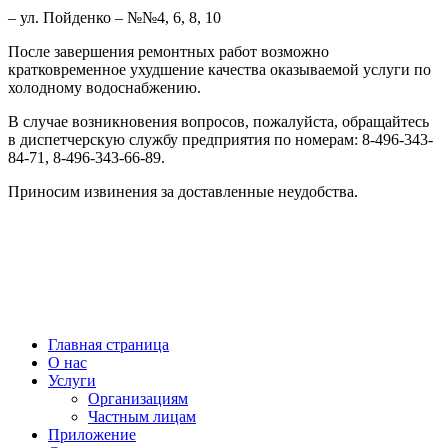
– ул. Пойденко – №№4, 6, 8, 10
После завершения ремонтных работ возможно
кратковременное ухудшение качества оказываемой услуги по
холодному водоснабжению.
В случае возникновения вопросов, пожалуйста, обращайтесь
в диспетчерскую службу предприятия по номерам: 8-496-343-
84-71, 8-496-343-66-89.
Приносим извинения за доставленные неудобства.
МУП “ВОДОКАНАЛ Наро-Фоминского ГОРОДСКОГО ОКРУГА” © 2021
Диспетчерская служба
+7(496)343-66-89
г. Наро-Фоминск,
ул. Московская, д.11
Главная страница
О нас
Услуги
Организациям
Частным лицам
Приложение