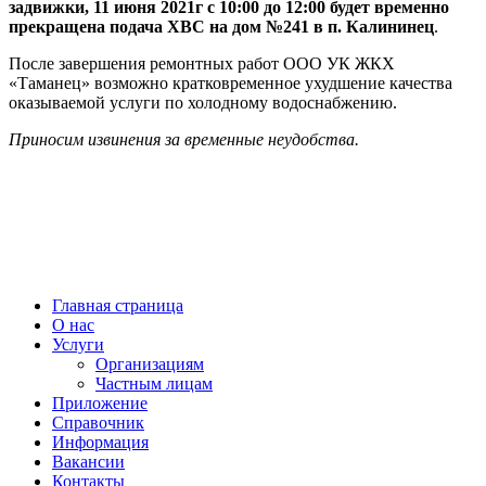
задвижки, 11 июня 2021г с 10:00 до 12:00 будет временно
прекращена подача ХВС на дом №241 в п. Калининец
.
После завершения ремонтных работ ООО УК ЖКХ
«Таманец» возможно кратковременное ухудшение качества
оказываемой услуги по холодному водоснабжению.
Приносим извинения за временные неудобства.
МУП “ВОДОКАНАЛ Наро-Фоминского ГОРОДСКОГО ОКРУГА” © 2021
Диспетчерская служба
+7(496)343-66-89
г. Наро-Фоминск,
ул. Московская, д.11
Главная страница
О нас
Услуги
Организациям
Частным лицам
Приложение
Справочник
Информация
Вакансии
Контакты